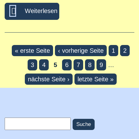
über Unser Kreuz hat keine 
Weiterlesen
« erste Seite
‹ vorherige Seite
1
2
Seiten
3
4
5
6
7
8
9
…
nächste Seite ›
letzte Seite »
Suche
Suchformular