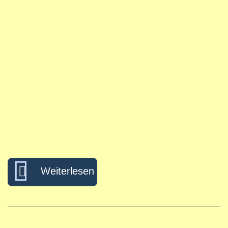
über Wie schütze ich mich v
Weiterlesen