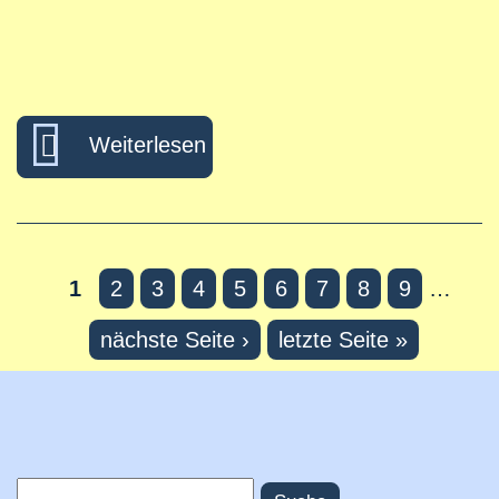
über Und der Bonner Kobold ge
Weiterlesen
1
2
3
4
5
6
7
8
9
…
Seiten
nächste Seite ›
letzte Seite »
Suche