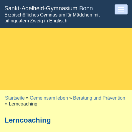
Direkt
Sankt-Adelheid-Gymnasium
Bonn
Togg
Erzbischöfliches Gymnasium für Mädchen mit
zum
navig
bilingualem Zweig in Englisch
Inhalt
Startseite
»
Gemeinsam leben
»
Beratung und Prävention
Sie sind hier
» Lerncoaching
Lerncoaching