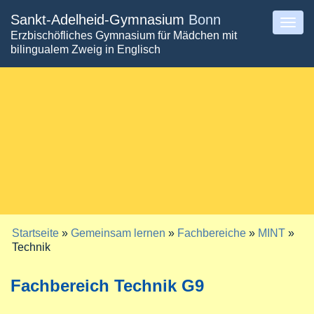
Direkt
Sankt-Adelheid-Gymnasium
Bonn
Togg
Erzbischöfliches Gymnasium für Mädchen mit
zum
navig
bilingualem Zweig in Englisch
Inhalt
Startseite
»
Gemeinsam lernen
»
Fachbereiche
»
MINT
»
Sie sind hier
Technik
Fachbereich Technik G9