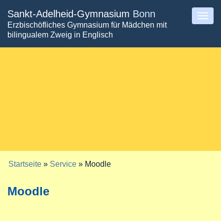
Direkt
Sankt-Adelheid-Gymnasium
Bonn
Togg
Erzbischöfliches Gymnasium für Mädchen mit
zum
navig
bilingualem Zweig in Englisch
Inhalt
Startseite
»
Service
» Moodle
Sie sind hier
Moodle