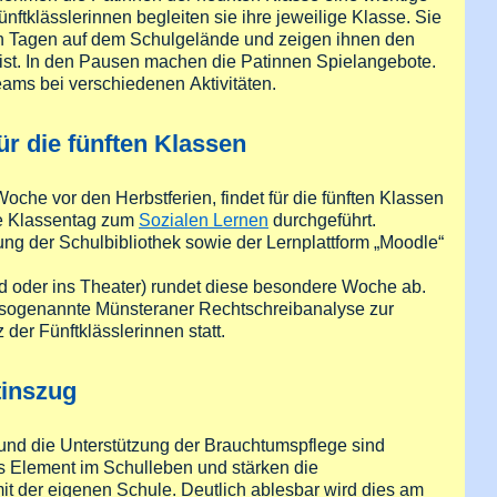
nftklässlerinnen begleiten sie ihre jeweilige Klasse. Sie
n Tagen auf dem Schulgelände und zeigen ihnen den
 ist. In den Pausen machen die Patinnen Spielangebote.
eams bei verschiedenen Aktivitäten.
r die fünften Klassen
oche vor den Herbstferien, findet für die fünften Klassen
te Klassentag zum
Sozialen Lernen
durchgeführt.
ng der Schulbibliothek sowie der Lernplattform „Moodle“
d oder ins Theater) rundet diese besondere Woche ab.
ie sogenannte Münsteraner Rechtschreibanalyse zur
er Fünftklässlerinnen statt.
tinszug
und die Unterstützung der Brauchtumspflege sind
s Element im Schulleben und stärken die
t der eigenen Schule. Deutlich ablesbar wird dies am