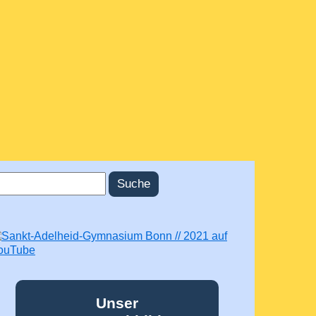
uche
uchformular
Unser