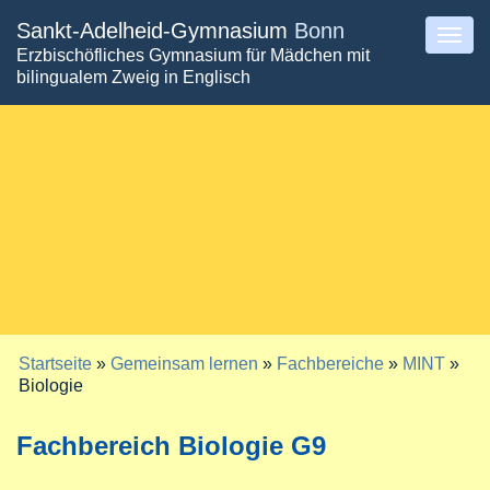
Direkt
Sankt-Adelheid-Gymnasium
Bonn
Togg
Erzbischöfliches Gymnasium für Mädchen mit
zum
navig
bilingualem Zweig in Englisch
Inhalt
Startseite
»
Gemeinsam lernen
»
Fachbereiche
»
MINT
»
Sie sind hier
Biologie
Fachbereich Biologie G9