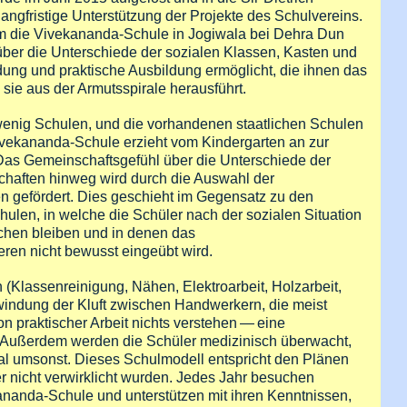
angfristige Unterstützung der Projekte des Schulvereins.
lem die Vivekananda-Schule in Jogiwala bei Dehra Dun
 über die Unterschiede der sozialen Klassen, Kasten und
ung und praktische Ausbildung ermöglicht, die ihnen das
sie aus der Armutsspirale herausführt.
 wenig Schulen, und die vorhandenen staatlichen Schulen
Vivekananda-Schule erzieht vom Kindergarten an zur
. Das Gemeinschaftsgefühl über die Unterschiede der
chaften hinweg wird durch die Auswahl der
ten gefördert. Dies geschieht im Gegensatz zu den
ulen, in welche die Schüler nach der sozialen Situation
ichen bleiben und in denen das
en nicht bewusst eingeübt wird.
(Klassenreinigung, Nähen, Elektroarbeit, Holzarbeit,
windung der Kluft zwischen Handwerkern, die meist
on praktischer Arbeit nichts verstehen — eine
. Außerdem werden die Schüler medizinisch überwacht,
l umsonst. Dieses Schulmodell entspricht den Plänen
er nicht verwirklicht wurden. Jedes Jahr besuchen
ananda-Schule und unterstützen mit ihren Kenntnissen,