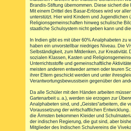
Brandis-Stiftung übernommen. Diese sichert die l
Mit einem Drittel des Basar-Erlöses wird vor al
unterstützt. Hier wird Kindern und Jugendlichen
Religionsgemeinschaften hinweg schulische Bild
staatliche Schulsystem nicht geben kann und die 
In Indien gibt es mit über 60% Analphabeten zu
haben ein unvorstellbar niedriges Niveau. Die 
Selbständigkeit, zum Mitdenken, zur Kreativität
sozialen Klassen, Kasten und Religionsgemeins
Unterrichtsstoffe und gemeinschaftliche Aktivitä
meisten anderen entweder armen oder teuren Sch
ihrer Eltern geschickt werden und unter ihresgle
Verantwortungsbewusstsein gegenüber den ander
Da alle Schüler mit den Händen arbeiten müssen 
Gartenarbeit
u. a.
), werden sie erzogen zur Über
Analphabeten sind, und „Geistes“arbeitern, die v
Voraussetzung der wirtschaftlichen Entwicklung
die Ärmsten bekommen Kleider und Schulmateria
der indischen Regierung, die gut sind, aber bish
Mitglieder des Indischen Schulvereins die Vivek