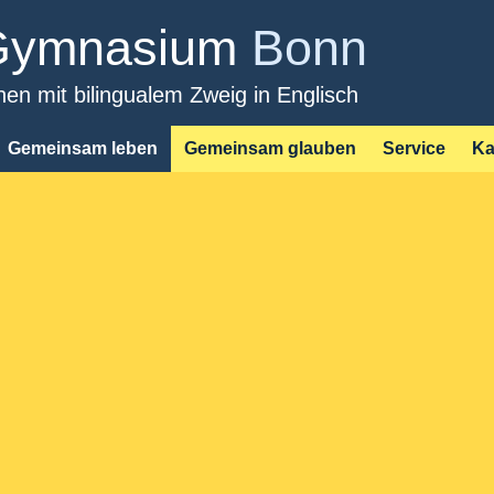
Direkt
-Gymnasium
Bonn
zum
Inhalt
n mit bilingualem Zweig in Englisch
Gemeinsam leben
Gemeinsam glauben
Service
Ka