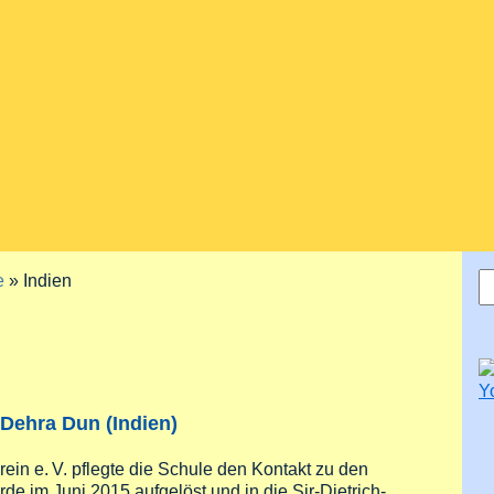
S
e
» Indien
S
 Dehra Dun (Indien)
erein
e. V.
pflegte die Schule den Kontakt zu den
de im Juni 2015 aufgelöst und in die Sir-Dietrich-