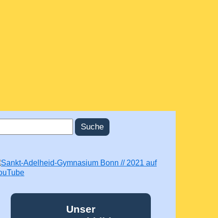
uche
uchformular
Unser