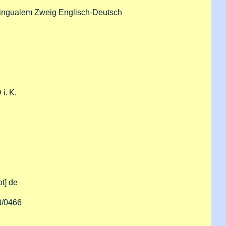
lingualem Zweig Englisch-Deutsch
i. K.
ot]
de
3/0466