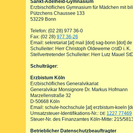
Sankt-Adelheid-Gymnasium
Erzbischöfliches Gymnasium für Mädchen mit bi
Pützchens Chaussee 133
53229 Bonn
Telefon: (02 28) 977 36-0
Fax: (02 28)
977 36-26
Email:
sekretariat
[at]
mail
[dot]
sag-bonn
[dot]
de
Schulleiter: Herr Christoph Oldeweme
tD i. K.
OS
Stellvertretender Schulleiter: Herr Lutz Mauel StD 
Schulträger
:
Erzbistum Köln
Erzbischöfliches Generalvikariat
Generalvikar Monsignore Dr. Markus Hofmann
Marzellenstraße 32
D-50668 Köln
Email:
schule-hochschule
[at]
erzbistum-koeln
[d
Umsatzsteuer-Identifikations-Nr.:
1227 77469
DE
Steuer-Nr. des Finanzamtes Köln-Mitte: 215/581
Betrieblicher Datenschutzbeauftragter