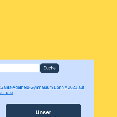
uche
uchformular
Unser