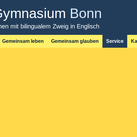
Direkt
-Gymnasium
Bonn
zum
Inhalt
n mit bilingualem Zweig in Englisch
Gemeinsam leben
Gemeinsam glauben
Service
Ka