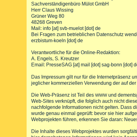
Sachverständigenbüro Mülot GmbH
Herr Claus Wissing
Grüner Weg 80
48268 Greven
Mail:
info
[at]
svb-muelot
[dot]
de
Bei Fragen zum betrieblichen Datenschutz wende
erzbistum-koeln
[dot]
de
Verantwortliche für die Online-Redaktion:
A. Engels, S. Kreutzer
Email:
PresseSAG
[at]
mail
[dot]
sag-bonn
[dot]
d
Das Impressum gilt nur für die Internetpräsenz u
jeglicher kommerziellen Verwendung der auf der
Die Web-Präsenz ist Teil des
und dementsp
WWW
Web-Sites verknüpft, die folglich auch nicht die
nachfolgende Informationen nicht gelten. Dass d
wurde genau einmal geprüft: bevor sie hier auf
Webprojekten führen, erkennen Sie daran: Neues
Die Inhalte dieses Webprojektes wurden sorgfälti