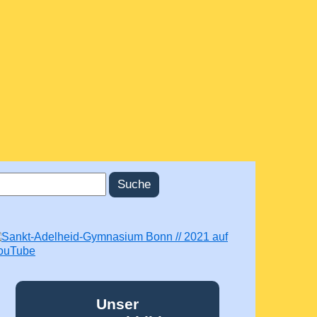
uche
uchformular
Unser