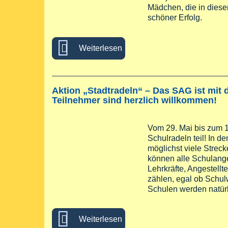
Mädchen, die in dies
schöner Erfolg.
über Musikalische Vielfalt 
Weiterlesen
Aktion „Stadtradeln“ – Das SAG ist mit
Teilnehmer sind herzlich willkommen!
Vom 29. Mai bis zum 
Schulradeln teil! In 
möglichst viele Strec
können alle Schulang
Lehrkräfte, Angestell
zählen, egal ob Schulw
Schulen werden natürl
über Aktion „Stadtradeln“ – 
Weiterlesen