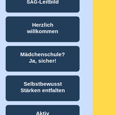
-Leitbild
SAG
Konzert am 11. Juni 2026 begeistern rund 40 Gesangs- und Ins
Herzlich
willkommen
Mädchenschule?
Ja, sicher!
Selbstbewusst
Stärken entfalten
eilnehmer sind herzlich willkommen!
Aktiv