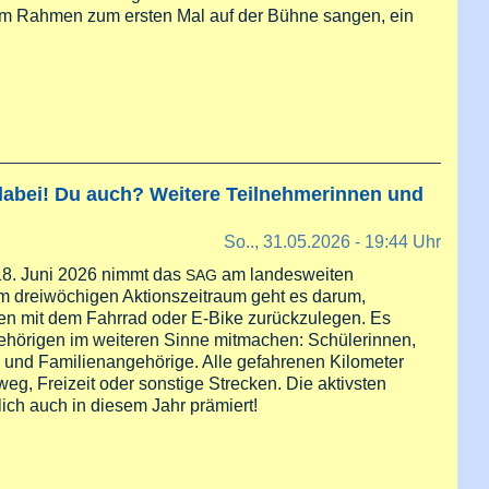
em Rahmen zum ersten Mal auf der Bühne sangen, ein
in einem abwechslungsreichen Konzertprogramm – beim 14. ISA-
 dabei! Du auch? Weitere Teilnehmerinnen und
So.., 31.05.2026 - 19:44 Uhr
18. Juni 2026 nimmt das
am landesweiten
SAG
dem dreiwöchigen Aktionszeitraum geht es darum,
ken mit dem Fahrrad oder E-Bike zurückzulegen. Es
ehörigen im weiteren Sinne mitmachen: Schülerinnen,
te und Familienangehörige. Alle gefahrenen Kilometer
eg, Freizeit oder sonstige Strecken. Die aktivsten
ich auch in diesem Jahr prämiert!
Das SAG ist mit dabei! Du auch? Weitere Teilnehmerinnen und T