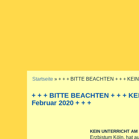
Startseite
» + + + BITTE BEACHTEN + + + KEI
Sie sind hier
+ + + BITTE BEACHTEN + + + K
Februar 2020 + + +
KEIN
UNTERRICHT
AM
Erzbistum Köln, hat a