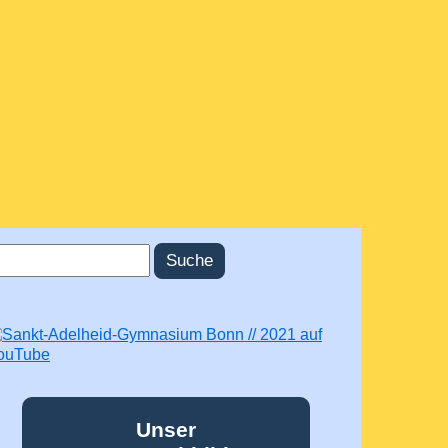
uche
uchformular
Unser