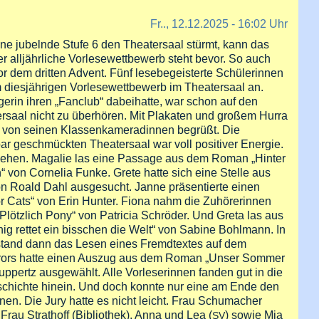
Fr.., 12.12.2025 - 16:02 Uhr
e jubelnde Stufe 6 den Theatersaal stürmt, kann das
r alljährliche Vorlesewettbewerb steht bevor. So auch
or dem dritten Advent. Fünf lesebegeisterte Schülerinnen
im diesjährigen Vorlesewettbewerb im Theatersaal an.
erin ihren „Fanclub“ dabeihatte, war schon auf den
rsaal nicht zu überhören. Mit Plakaten und großem Hurra
von seinen Klassenkameradinnen begrüßt. Die
 geschmückten Theatersaal war voll positiver Energie.
gehen. Magalie las eine Passage aus dem Roman „Hinter
 von Cornelia Funke. Grete hatte sich eine Stelle aus
n Roald Dahl ausgesucht. Janne präsentierte einen
or Cats“ von Erin Hunter. Fiona nahm die Zuhörerinnen
„Plötzlich Pony“ von Patricia Schröder. Und Greta las aus
 rettet ein bisschen die Welt“ von Sabine Bohlmann. In
stand dann das Lesen eines Fremdtextes auf dem
rors hatte einen Auszug aus dem Roman „Unser Sommer
ppertz ausgewählt. Alle Vorleserinnen fanden gut in die
chichte hinein. Und doch konnte nur eine am Ende den
en. Die Jury hatte es nicht leicht. Frau Schumacher
Frau Strathoff (Bibliothek), Anna und Lea (
) sowie Mia
SV