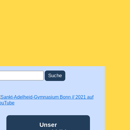
uche
uchformular
Unser