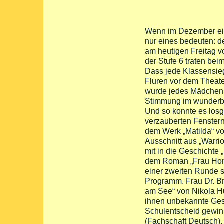
Wenn im Dezember ein
nur eines bedeuten: de
am heutigen Freitag v
der Stufe 6 traten be
Dass jede Klassensieg
Fluren vor dem Theate
wurde jedes Mädchen 
Stimmung im wunderbar
Und so konnte es los
verzauberten Fenstern“
dem Werk „Matilda“ vo
Ausschnitt aus „Warri
mit in die Geschichte 
dem Roman „Frau Honig
einer zweiten Runde 
Programm. Frau Dr. B
am See“ von Nikola Hu
ihnen unbekannte Ges
Schulentscheid gewinn
(Fachschaft Deutsch), 